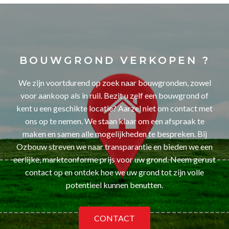
BOUWGROND VERKOPEN ?
We zijn voortdurend op zoek naar bouwgronden, zowel
voor aankoop als in ruil. Bezit u zelf een bouwgrond of
kent u een geschikte locatie? Aarzel niet om contact met
ons op te nemen. We staan klaar om een afspraak te
maken en samen alle mogelijkheden te bespreken. Bij
Ozbouw streven we naar transparantie en bieden we een
eerlijke, marktconforme prijs voor uw grond. Neem gerust
contact op en ontdek hoe we uw grond tot zijn volle
potentieel kunnen benutten.
CONTACT